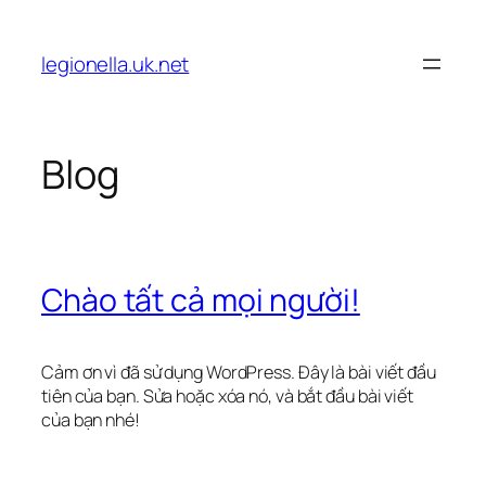
Chuyển
đến
legionella.uk.net
phần
nội
dung
Blog
Chào tất cả mọi người!
Cảm ơn vì đã sử dụng WordPress. Đây là bài viết đầu
tiên của bạn. Sửa hoặc xóa nó, và bắt đầu bài viết
của bạn nhé!