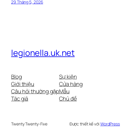
29 Tháng 5, 2026
legionella.uk.net
Blog
Sự kiện
Giới thiệu
Cửa hàng
Câu hỏi thường gặp
Mẫu
Tác giả
Chủ đề
Twenty Twenty-Five
Được thiết kế với
WordPress